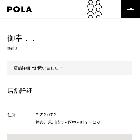
ペ
ー
ジ
の
コ
先
ン
頭
テ
御幸．．
で
ン
す
ツ
路面店
コ
エ
ン
リ
テ
ア
店舗詳細
お問い合わせ
ン
で
ツ
す
エ
店舗詳細
リ
ア
へ
住所
〒212-0012
神奈川県川崎市幸区中幸町３－２６