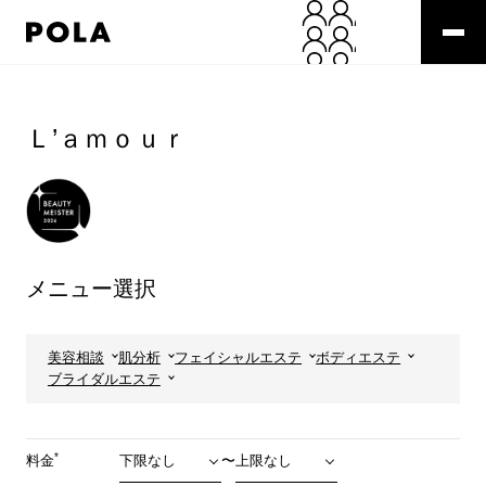
ペ
ー
ジ
の
コ
先
ン
頭
テ
Ｌ’ａｍｏｕｒ
で
ン
す
ツ
コ
エ
ン
リ
テ
ア
ン
で
ツ
す
メニュー選択
エ
リ
ア
へ
美容相談
肌分析
フェイシャルエステ
ボディエステ
ブライダルエステ
*
料金
〜