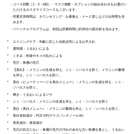
コース回数（1・3・6回）・マスク個数・オプションの組み合わせをお選びい
ただけるカスタマイズコースもございます。
所要目安時間は、カウンセリング・お着換え・メーク直しなどのお時間を含
みます。
パーソナルプログラムは、初回は所要時間に約30分の肌分析を含みます。
エイジングケア：年齢に応じた化粧品等によるお手入れ
透明感：うるおいによる
くすみ：乾燥やキメの乱れによる
毛穴：角層の毛穴
【美白】：メラニンの生成を抑え、シミ・ソバカスを防ぐ。メラニンの蓄積
を抑え、シミ・ソバカスを防ぐ。
美白（ビューティーハリ＆美白メニュー）：メラニンの生成を抑え、シミ・
ソバカスを防ぐ。
輝き：うるおいによるツヤ
シミ・ソバカス：メラニンの生成を抑え、シミ・ソバカスを防ぐ
美白（美白メニュー）：メラニンの蓄積を抑え、シミ・ソバカスを防ぐ。
美白有効成分：PCE-DP(デクスパンテノールＷ)
美容成分：保湿成分
毛穴の目立たない：角層の毛穴の汚れや余分な古い角層を落とし、うるおい