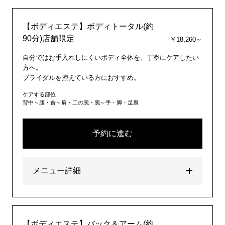
【ボディエステ】ボディトータル(約
90分)店舗限定
￥18,260～
自分ではお手入れしにくいボディ全体を、丁寧にケアしたい
方へ。
ブライダルを控えている方におすすめ。
ケアする部位
背中～腰・首～肩・二の腕・腕～手・脚・足裏
予約に進む
メニュー詳細
【ボディエステ】バック＆アーム(約