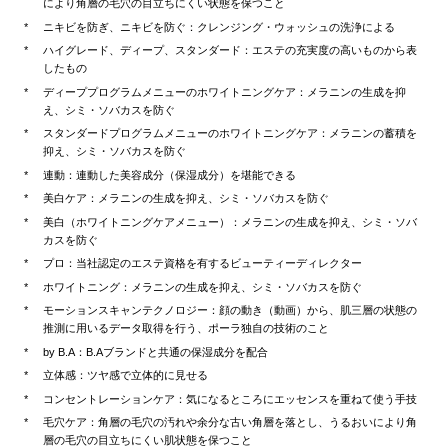
により角層の毛穴の目立ちにくい状態を保つこと
ニキビを防ぎ、ニキビを防ぐ：クレンジング・ウォッシュの洗浄による
ハイグレード、ディープ、スタンダード：エステの充実度の高いものから表
したもの
ディーププログラムメニューのホワイトニングケア：メラニンの生成を抑
え、シミ・ソバカスを防ぐ
スタンダードプログラムメニューのホワイトニングケア：メラニンの蓄積を
抑え、シミ・ソバカスを防ぐ
連動：連動した美容成分（保湿成分）を堪能できる
美白ケア：メラニンの生成を抑え、シミ・ソバカスを防ぐ
美白（ホワイトニングケアメニュー）：メラニンの生成を抑え、シミ・ソバ
カスを防ぐ
プロ：当社認定のエステ資格を有するビューティーディレクター
ホワイトニング：メラニンの生成を抑え、シミ・ソバカスを防ぐ
モーションスキャンテクノロジー：顔の動き（動画）から、肌三層の状態の
推測に用いるデータ取得を行う、ポーラ独自の技術のこと
by B.A：B.Aブランドと共通の保湿成分を配合
立体感：ツヤ感で立体的に見せる
コンセントレーションケア：気になるところにエッセンスを重ねて使う手技
毛穴ケア：角層の毛穴の汚れや余分な古い角層を落とし、うるおいにより角
層の毛穴の目立ちにくい肌状態を保つこと