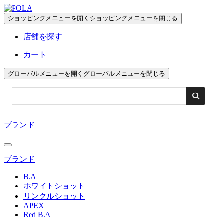
ペ
ー
ショッピングメニューを開く
ショッピングメニューを閉じる
ジ
店舗を探す
の
先
カート
頭
で
グローバルメニューを開く
グローバルメニューを閉じる
す
コ
ン
テ
ブランド
ン
ツ
エ
リ
ブランド
ア
B.A
へ
ホワイトショット
リンクルショット
APEX
Red B.A