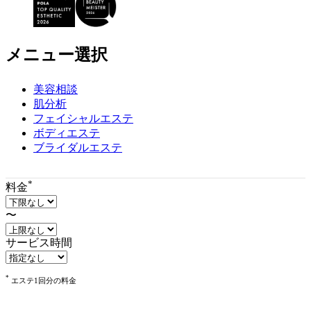
ン
ツ
エ
リ
メニュー選択
ア
で
美容相談
す
肌分析
フェイシャルエステ
ボディエステ
ブライダルエステ
*
料金
〜
サービス時間
*
エステ1回分の料金