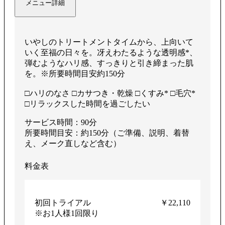
メニュー詳細
す
いやしのトリートメントタイムから、上向いて
いく至福の⽇々を。冴えわたるような透明感*、
弾むようなハリ感、すっきりと引き締まった肌
を。※所要時間目安約150分
る
□ハリのなさ □カサつき・乾燥 □くすみ* □毛穴*
□リラックスした時間を過ごしたい
サービス時間：90分
所要時間目安：約150分（ご準備、説明、着替
え、メーク直しなど含む）
料金表
初回トライアル
￥22,110
※お1人様1回限り