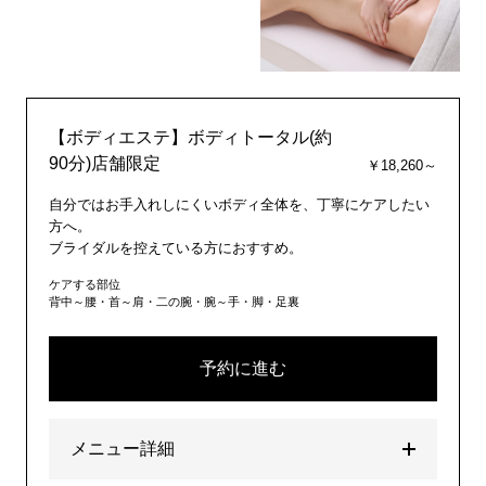
【ボディエステ】ボディトータル(約
90分)店舗限定
￥18,260～
自分ではお手入れしにくいボディ全体を、丁寧にケアしたい
方へ。
ブライダルを控えている方におすすめ。
ケアする部位
背中～腰・首～肩・二の腕・腕～手・脚・足裏
予約に進む
メニュー詳細