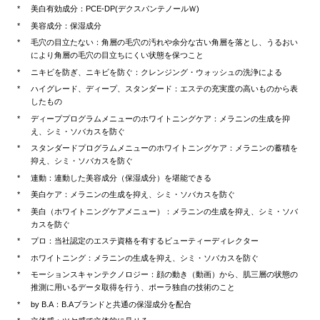
美白有効成分：PCE-DP(デクスパンテノールＷ)
美容成分：保湿成分
毛穴の目立たない：角層の毛穴の汚れや余分な古い角層を落とし、うるおい
により角層の毛穴の目立ちにくい状態を保つこと
ニキビを防ぎ、ニキビを防ぐ：クレンジング・ウォッシュの洗浄による
ハイグレード、ディープ、スタンダード：エステの充実度の高いものから表
したもの
ディーププログラムメニューのホワイトニングケア：メラニンの生成を抑
え、シミ・ソバカスを防ぐ
スタンダードプログラムメニューのホワイトニングケア：メラニンの蓄積を
抑え、シミ・ソバカスを防ぐ
連動：連動した美容成分（保湿成分）を堪能できる
美白ケア：メラニンの生成を抑え、シミ・ソバカスを防ぐ
美白（ホワイトニングケアメニュー）：メラニンの生成を抑え、シミ・ソバ
カスを防ぐ
プロ：当社認定のエステ資格を有するビューティーディレクター
ホワイトニング：メラニンの生成を抑え、シミ・ソバカスを防ぐ
モーションスキャンテクノロジー：顔の動き（動画）から、肌三層の状態の
推測に用いるデータ取得を行う、ポーラ独自の技術のこと
by B.A：B.Aブランドと共通の保湿成分を配合