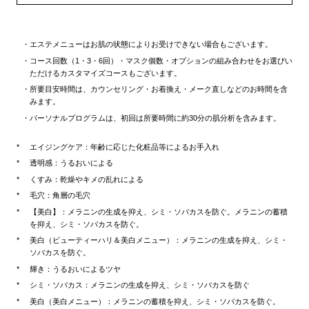
エステメニューはお肌の状態によりお受けできない場合もございます。
コース回数（1・3・6回）・マスク個数・オプションの組み合わせをお選びい
ただけるカスタマイズコースもございます。
所要目安時間は、カウンセリング・お着換え・メーク直しなどのお時間を含
みます。
パーソナルプログラムは、初回は所要時間に約30分の肌分析を含みます。
エイジングケア：年齢に応じた化粧品等によるお手入れ
透明感：うるおいによる
くすみ：乾燥やキメの乱れによる
毛穴：角層の毛穴
【美白】：メラニンの生成を抑え、シミ・ソバカスを防ぐ。メラニンの蓄積
を抑え、シミ・ソバカスを防ぐ。
美白（ビューティーハリ＆美白メニュー）：メラニンの生成を抑え、シミ・
ソバカスを防ぐ。
輝き：うるおいによるツヤ
シミ・ソバカス：メラニンの生成を抑え、シミ・ソバカスを防ぐ
美白（美白メニュー）：メラニンの蓄積を抑え、シミ・ソバカスを防ぐ。