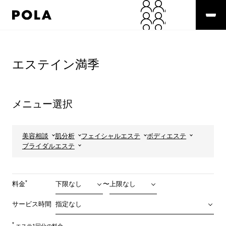
ペ
ー
ジ
の
コ
先
ン
頭
テ
エステイン満季
で
ン
す
ツ
コ
エ
ン
リ
メニュー選択
テ
ア
ン
で
ツ
す
エ
美容相談
肌分析
フェイシャルエステ
ボディエステ
リ
ブライダルエステ
ア
へ
*
料金
〜
サービス時間
*