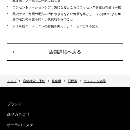
立体感：ツヤ感で立体的に見せる
コンセントレーションケア：気になるところにエッセンスを重ねて使う手技
毛穴ケア：角層の毛穴の汚れや余分な古い角層を落とし、うるおいにより角
層の毛穴の目立ちにくい肌状態を保つこと
シミを防ぐ：メラニンの蓄積を抑え、シミ・ソバカスを防ぐ
店舗詳細へ戻る
トップ
店舗検索・予約
岐阜県
飛騨市
エステイン満季
ブランド
商品カテゴリ
ポーラのエステ