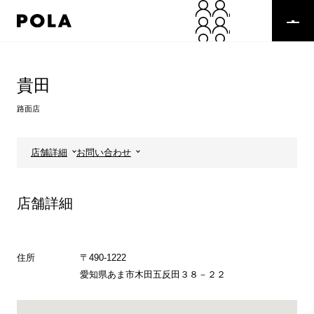
ペ
ー
ジ
の
コ
先
ン
頭
テ
貴田
で
ン
す
ツ
路面店
コ
エ
ン
リ
テ
ア
店舗詳細
お問い合わせ
ン
で
ツ
す
エ
店舗詳細
リ
ア
へ
住所
〒490-1222
愛知県あま市木田五反田３８－２２