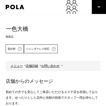
ペ
ー
ジ
の
コ
先
ン
頭
テ
一色大橋
で
ン
す
ツ
路面店
コ
エ
ン
リ
肌分析
ジェンダーレス対応
テ
ア
ン
で
ツ
す
エ
メニュー
店舗詳細
お問い合わせ
リ
詳しくはこちら
ア
へ
店舗からのメッセージ
初めての方でも安心してご来店いただけるエステ店を目指しており
ます。ゆったりとした店内と信頼の技術でスタッフ一同お待ちして
おります。