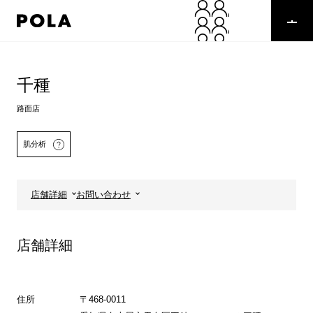
ペ
ー
ジ
の
コ
先
ン
頭
テ
千種
で
ン
す
ツ
路面店
コ
エ
ン
リ
肌分析
テ
ア
ン
で
ツ
す
エ
店舗詳細
お問い合わせ
リ
ア
へ
詳しくはこちら
店舗詳細
住所
〒468-0011