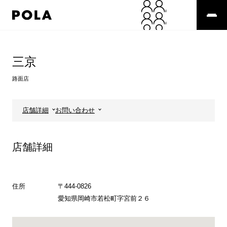
ペ
ー
ジ
の
コ
先
ン
頭
テ
三京
で
ン
す
ツ
路面店
コ
エ
ン
リ
テ
ア
店舗詳細
お問い合わせ
ン
で
ツ
す
エ
店舗詳細
リ
ア
へ
住所
〒444-0826
愛知県岡崎市若松町字宮前２６