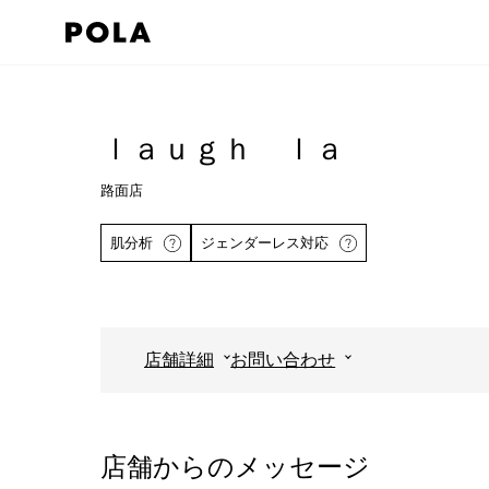
ペ
ー
ジ
コ
の
ン
先
テ
ｌａｕｇｈ ｌａ
頭
ン
路面店
で
ツ
す
エ
肌分析
ジェンダーレス対応
コ
リ
ン
ア
テ
で
ン
す
店舗詳細
お問い合わせ
ツ
詳しくはこちら
エ
リ
店舗からのメッセージ
ア