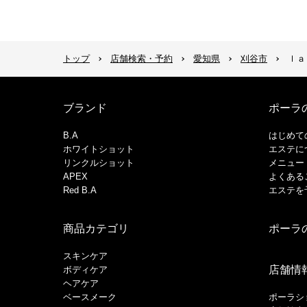
トップ
店舗検索・予約
愛知県
刈谷市
ｌａ
ブランド
ポーラ
B.A
はじめて
ホワイトショット
エステに
リンクルショット
メニュー
APEX
よくある
Red B.A
エステを
商品カテゴリ
ポーラ
スキンケア
店舗情
ボディケア
ヘアケア
​ベースメーク​
ポーラシ