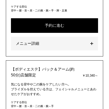
ケアする部位
背中～腰・首～肩・二の腕・腕～手・脚・足裏
予約に進む
メニュー詳細
【ボディエステ】バック＆アーム(約
50分)店舗限定
￥10,340～
気になる背中や二の腕をケアしたい方へ。
ブライダルを控えている方は、フェイシャルメニューとあわ
せたケアがおすすめ。
ケアする部位
背中～腰・首～肩・二の腕・腕～手