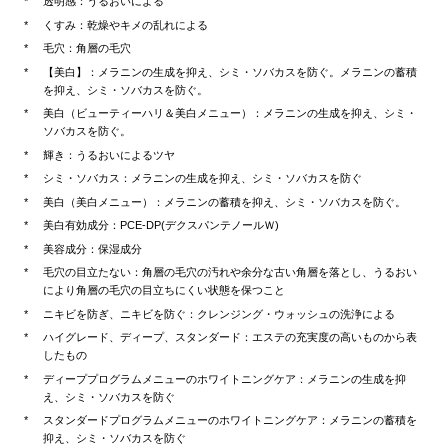
透明感：うるおいによる
くすみ：乾燥やキメの乱れによる
毛穴：角層の毛穴
【美白】：メラニンの生成を抑え、シミ・ソバカスを防ぐ。メラニンの蓄積
を抑え、シミ・ソバカスを防ぐ。
美白（ビューティーハリ＆美白メニュー）：メラニンの生成を抑え、シミ・
ソバカスを防ぐ。
輝き：うるおいによるツヤ
シミ・ソバカス：メラニンの生成を抑え、シミ・ソバカスを防ぐ
美白（美白メニュー）：メラニンの蓄積を抑え、シミ・ソバカスを防ぐ。
美白有効成分：PCE-DP(デクスパンテノールＷ)
美容成分：保湿成分
毛穴の目立たない：角層の毛穴の汚れや余分な古い角層を落とし、うるおい
により角層の毛穴の目立ちにくい状態を保つこと
ニキビを防ぎ、ニキビを防ぐ：クレンジング・ウォッシュの洗浄による
ハイグレード、ディープ、スタンダード：エステの充実度の高いものから表
したもの
ディーププログラムメニューのホワイトニングケア：メラニンの生成を抑
え、シミ・ソバカスを防ぐ
スタンダードプログラムメニューのホワイトニングケア：メラニンの蓄積を
抑え、シミ・ソバカスを防ぐ