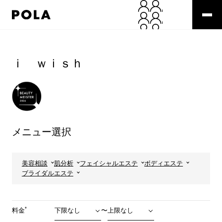
ペ
ー
ジ
の
コ
先
ン
頭
テ
ｉ ｗｉｓｈ
で
ン
す
ツ
コ
エ
ン
リ
テ
ア
ン
で
ツ
す
メニュー選択
エ
リ
ア
へ
美容相談
肌分析
フェイシャルエステ
ボディエステ
ブライダルエステ
*
料金
〜