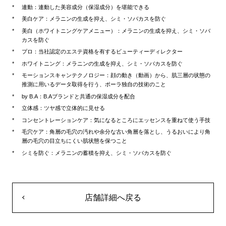
連動：連動した美容成分（保湿成分）を堪能できる
美白ケア：メラニンの生成を抑え、シミ・ソバカスを防ぐ
美白（ホワイトニングケアメニュー）：メラニンの生成を抑え、シミ・ソバ
カスを防ぐ
プロ：当社認定のエステ資格を有するビューティーディレクター
ホワイトニング：メラニンの生成を抑え、シミ・ソバカスを防ぐ
モーションスキャンテクノロジー：顔の動き（動画）から、肌三層の状態の
推測に用いるデータ取得を行う、ポーラ独自の技術のこと
by B.A：B.Aブランドと共通の保湿成分を配合
立体感：ツヤ感で立体的に見せる
コンセントレーションケア：気になるところにエッセンスを重ねて使う手技
毛穴ケア：角層の毛穴の汚れや余分な古い角層を落とし、うるおいにより角
層の毛穴の目立ちにくい肌状態を保つこと
シミを防ぐ：メラニンの蓄積を抑え、シミ・ソバカスを防ぐ
店舗詳細へ戻る