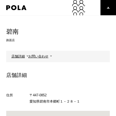
ペ
ー
ジ
の
コ
先
ン
頭
テ
碧南
で
ン
す
ツ
路面店
コ
エ
ン
リ
テ
ア
店舗詳細
お問い合わせ
ン
で
ツ
す
エ
店舗詳細
リ
ア
へ
住所
〒447-0852
愛知県碧南市本郷町１－２８－１