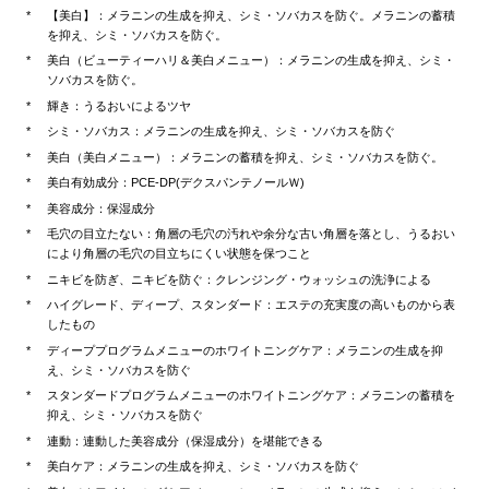
【美白】：メラニンの生成を抑え、シミ・ソバカスを防ぐ。メラニンの蓄積
を抑え、シミ・ソバカスを防ぐ。
美白（ビューティーハリ＆美白メニュー）：メラニンの生成を抑え、シミ・
ソバカスを防ぐ。
輝き：うるおいによるツヤ
シミ・ソバカス：メラニンの生成を抑え、シミ・ソバカスを防ぐ
美白（美白メニュー）：メラニンの蓄積を抑え、シミ・ソバカスを防ぐ。
美白有効成分：PCE-DP(デクスパンテノールＷ)
美容成分：保湿成分
毛穴の目立たない：角層の毛穴の汚れや余分な古い角層を落とし、うるおい
により角層の毛穴の目立ちにくい状態を保つこと
ニキビを防ぎ、ニキビを防ぐ：クレンジング・ウォッシュの洗浄による
ハイグレード、ディープ、スタンダード：エステの充実度の高いものから表
したもの
ディーププログラムメニューのホワイトニングケア：メラニンの生成を抑
え、シミ・ソバカスを防ぐ
スタンダードプログラムメニューのホワイトニングケア：メラニンの蓄積を
抑え、シミ・ソバカスを防ぐ
連動：連動した美容成分（保湿成分）を堪能できる
美白ケア：メラニンの生成を抑え、シミ・ソバカスを防ぐ