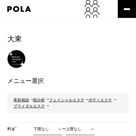
ペ
ー
ジ
の
コ
先
ン
頭
テ
大東
で
ン
す
ツ
コ
エ
ン
リ
テ
ア
ン
で
ツ
す
メニュー選択
エ
リ
ア
へ
美容相談
肌分析
フェイシャルエステ
ボディエステ
ブライダルエステ
*
料金
〜