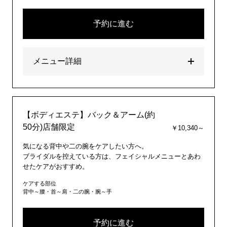
予約に進む
メニュー詳細
【ボディエステ】バック＆アーム(約
50分)店舗限定
￥10,340～
気になる背中や二の腕をケアしたい方へ。
ブライダルを控えている方は、フェイシャルメニューとあわ
せたケアがおすすめ。
ケアする部位
背中～腰・首～肩・二の腕・腕～手
予約に進む