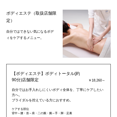
ボディエステ（取扱店舗限
定）
自分ではできない気になるボデ
ィをケアするメニュー。
【ボディエステ】ボディトータル(約
90分)店舗限定
￥18,260～
自分ではお手入れしにくいボディ全体を、丁寧にケアしたい
方へ。
ブライダルを控えている方におすすめ。
ケアする部位
背中～腰・首～肩・二の腕・腕～手・脚・足裏