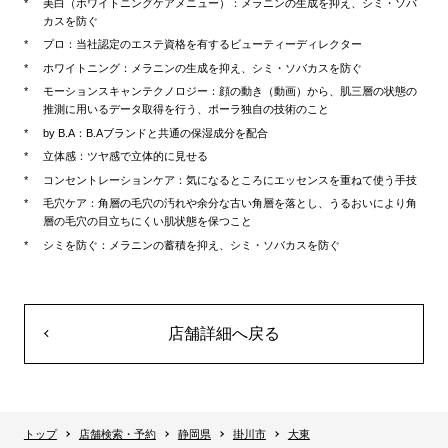
美白（ホワイトニングケアメニュー）：メラニンの生成を抑え、シミ・ソバ
カスを防ぐ
プロ：当社認定のエステ資格を有するビューティーディレクター
ホワイトニング：メラニンの生成を抑え、シミ・ソバカスを防ぐ
モーションスキャンテクノロジー：顔の動き（動画）から、肌三層の状態の
推測に用いるデータ取得を行う、ポーラ独自の技術のこと
by B.A：B.Aブランドと共通の保湿成分を配合
立体感：ツヤ感で立体的に見せる
コンセントレーションケア：気になるところにエッセンスを重ねて使う手技
毛穴ケア：角層の毛穴の汚れや余分な古い角層を落とし、うるおいにより角
層の毛穴の目立ちにくい肌状態を保つこと
シミを防ぐ：メラニンの蓄積を抑え、シミ・ソバカスを防ぐ
店舗詳細へ戻る
トップ
店舗検索・予約
静岡県
掛川市
大東