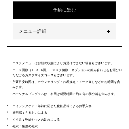
予約に進む
メニュー詳細
エステメニューはお肌の状態によりお受けできない場合もございます。
コース回数（1・3・6回）・マスク個数・オプションの組み合わせをお選びい
ただけるカスタマイズコースもございます。
所要目安時間は、カウンセリング・お着換え・メーク直しなどのお時間を含
みます。
パーソナルプログラムは、初回は所要時間に約30分の肌分析を含みます。
エイジングケア：年齢に応じた化粧品等によるお手入れ
透明感：うるおいによる
くすみ：乾燥やキメの乱れによる
毛穴：角層の毛穴