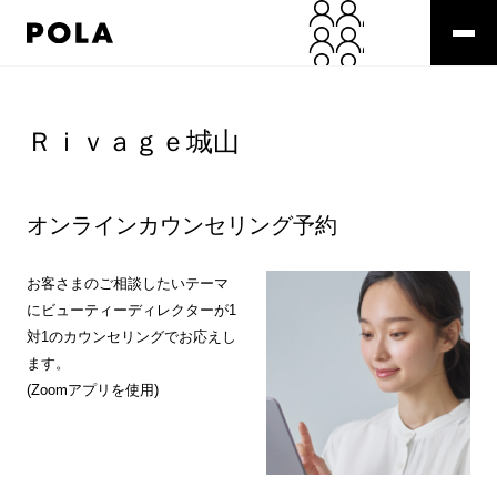
ペ
ー
ジ
の
コ
先
ン
頭
テ
Ｒｉｖａｇｅ城山
で
ン
す
ツ
コ
エ
ン
リ
オンラインカウンセリング予約
テ
ア
ン
で
ツ
す
お客さまのご相談したいテーマ
エ
にビューティーディレクターが1
リ
対1のカウンセリングでお応えし
ア
ます。
へ
(Zoomアプリを使用)