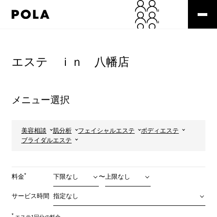
ペ
ー
ジ
の
コ
先
ン
頭
テ
エステ ｉｎ 八幡店
で
ン
す
ツ
コ
エ
ン
リ
メニュー選択
テ
ア
ン
で
ツ
す
エ
美容相談
肌分析
フェイシャルエステ
ボディエステ
リ
ブライダルエステ
ア
へ
*
料金
〜
サービス時間
*