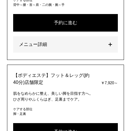
ケアする部位
背中～腰・首～肩・二の腕・腕～手
予約に進む
メニュー詳細
【ボディエステ】フット＆レッグ(約
40分)店舗限定
￥7,920～
肌をなめらかに整え、美しい脚を目指す方へ。
ひざ周りやふくらはぎ、足裏までケア。
ケアする部位
脚・足裏