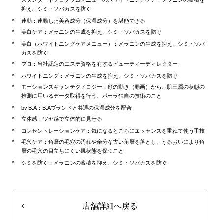
スタンダードプログラムメニューのホワイトニングケア：メラニンの蓄積を
抑え、シミ・ソバカスを防ぐ
連動：連動した美容成分（保湿成分）を堪能できる
美白ケア：メラニンの生成を抑え、シミ・ソバカスを防ぐ
美白（ホワイトニングケアメニュー）：メラニンの生成を抑え、シミ・ソバ
カスを防ぐ
プロ：当社認定のエステ資格を有するビューティーディレクター
ホワイトニング：メラニンの生成を抑え、シミ・ソバカスを防ぐ
モーションスキャンテクノロジー：顔の動き（動画）から、肌三層の状態の
推測に用いるデータ取得を行う、ポーラ独自の技術のこと
by B.A：B.Aブランドと共通の保湿成分を配合
立体感：ツヤ感で立体的に見せる
コンセントレーションケア：気になるところにエッセンスを重ねて使う手技
毛穴ケア：角層の毛穴の汚れや余分な古い角層を落とし、うるおいにより角
層の毛穴の目立ちにくい肌状態を保つこと
シミを防ぐ：メラニンの蓄積を抑え、シミ・ソバカスを防ぐ
店舗詳細へ戻る