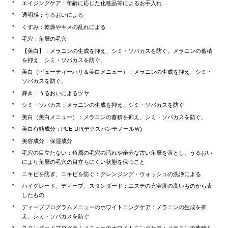
エイジングケア：年齢に応じた化粧品等によるお手入れ
透明感：うるおいによる
くすみ：乾燥やキメの乱れによる
毛穴：角層の毛穴
【美白】：メラニンの生成を抑え、シミ・ソバカスを防ぐ。メラニンの蓄積
を抑え、シミ・ソバカスを防ぐ。
美白（ビューティーハリ＆美白メニュー）：メラニンの生成を抑え、シミ・
ソバカスを防ぐ。
輝き：うるおいによるツヤ
シミ・ソバカス：メラニンの生成を抑え、シミ・ソバカスを防ぐ
美白（美白メニュー）：メラニンの蓄積を抑え、シミ・ソバカスを防ぐ。
美白有効成分：PCE-DP(デクスパンテノールＷ)
美容成分：保湿成分
毛穴の目立たない：角層の毛穴の汚れや余分な古い角層を落とし、うるおい
により角層の毛穴の目立ちにくい状態を保つこと
ニキビを防ぎ、ニキビを防ぐ：クレンジング・ウォッシュの洗浄による
ハイグレード、ディープ、スタンダード：エステの充実度の高いものから表
したもの
ディーププログラムメニューのホワイトニングケア：メラニンの生成を抑
え、シミ・ソバカスを防ぐ