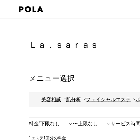
ペ
ー
ジ
コ
の
ン
先
テ
Ｌａ．ｓａｒａｓ
頭
ン
で
ツ
す
エ
コ
リ
メニュー選択
ン
ア
テ
で
美容相談
肌分析
フェイシャルエステ
ン
す
ツ
エ
*
料金
〜
サービス時
リ
ア
*
エステ1回分の料金