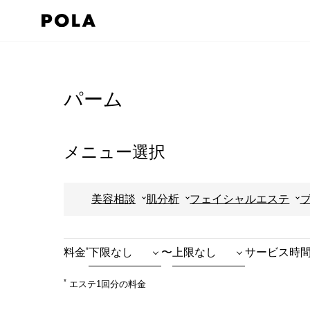
ペ
ー
ジ
コ
の
ン
先
テ
パーム
頭
ン
で
ツ
す
エ
メニュー選択
コ
リ
ン
ア
美容相談
肌分析
フェイシャルエステ
テ
で
ン
す
ツ
*
料金
〜
サービス時
エ
リ
*
エステ1回分の料金
ア