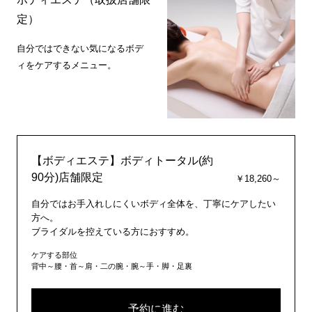
定）
自分ではできない気になるボデ
ィをケアするメニュー。
【ボディエステ】ボディトータル(約
90分)店舗限定
￥18,260～
自分ではお手入れしにくいボディ全体を、丁寧にケアしたい
方へ。
ブライダルを控えている方におすすめ。
ケアする部位
背中～腰・首～肩・二の腕・腕～手・脚・足裏
予約に進む