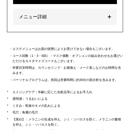
メニュー詳細
エステメニューはお肌の状態によりお受けできない場合もございます。
コース回数（1・3・6回）・マスク個数・オプションの組み合わせをお選びい
ただけるカスタマイズコースもございます。
所要目安時間は、カウンセリング・お着換え・メーク直しなどのお時間を含
みます。
パーソナルプログラムは、初回は所要時間に約30分の肌分析を含みます。
エイジングケア：年齢に応じた化粧品等によるお手入れ
透明感：うるおいによる
くすみ：乾燥やキメの乱れによる
毛穴：角層の毛穴
【美白】：メラニンの生成を抑え、シミ・ソバカスを防ぐ。メラニンの蓄積
を抑え、シミ・ソバカスを防ぐ。