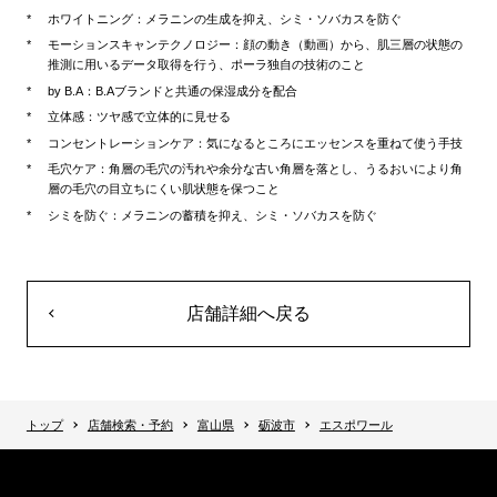
ホワイトニング：メラニンの生成を抑え、シミ・ソバカスを防ぐ
モーションスキャンテクノロジー：顔の動き（動画）から、肌三層の状態の
推測に用いるデータ取得を行う、ポーラ独自の技術のこと
by B.A：B.Aブランドと共通の保湿成分を配合
立体感：ツヤ感で立体的に見せる
コンセントレーションケア：気になるところにエッセンスを重ねて使う手技
毛穴ケア：角層の毛穴の汚れや余分な古い角層を落とし、うるおいにより角
層の毛穴の目立ちにくい肌状態を保つこと
シミを防ぐ：メラニンの蓄積を抑え、シミ・ソバカスを防ぐ
店舗詳細へ戻る
トップ
店舗検索・予約
富山県
砺波市
エスポワール