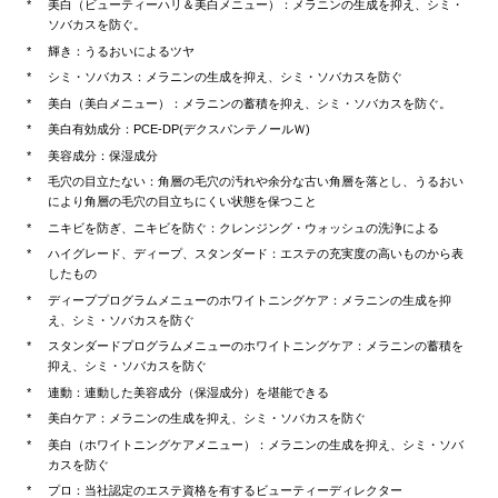
美白（ビューティーハリ＆美白メニュー）：メラニンの生成を抑え、シミ・
ソバカスを防ぐ。
輝き：うるおいによるツヤ
シミ・ソバカス：メラニンの生成を抑え、シミ・ソバカスを防ぐ
美白（美白メニュー）：メラニンの蓄積を抑え、シミ・ソバカスを防ぐ。
美白有効成分：PCE-DP(デクスパンテノールＷ)
美容成分：保湿成分
毛穴の目立たない：角層の毛穴の汚れや余分な古い角層を落とし、うるおい
により角層の毛穴の目立ちにくい状態を保つこと
ニキビを防ぎ、ニキビを防ぐ：クレンジング・ウォッシュの洗浄による
ハイグレード、ディープ、スタンダード：エステの充実度の高いものから表
したもの
ディーププログラムメニューのホワイトニングケア：メラニンの生成を抑
え、シミ・ソバカスを防ぐ
スタンダードプログラムメニューのホワイトニングケア：メラニンの蓄積を
抑え、シミ・ソバカスを防ぐ
連動：連動した美容成分（保湿成分）を堪能できる
美白ケア：メラニンの生成を抑え、シミ・ソバカスを防ぐ
美白（ホワイトニングケアメニュー）：メラニンの生成を抑え、シミ・ソバ
カスを防ぐ
プロ：当社認定のエステ資格を有するビューティーディレクター