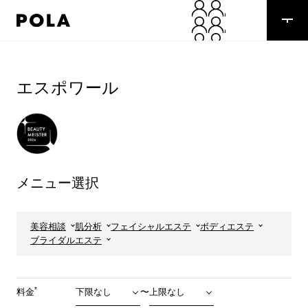
ペ
ー
ジ
の
コ
先
ン
頭
テ
エスポワール
で
ン
す
ツ
コ
エ
ン
リ
テ
ア
ン
で
ツ
す
メニュー選択
エ
リ
ア
へ
美容相談
肌分析
フェイシャルエステ
ボディエステ
ブライダルエステ
*
料金
〜