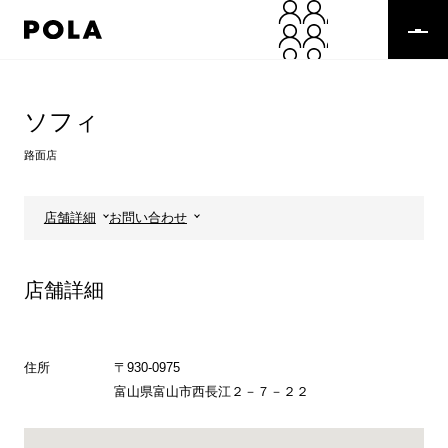
ペ
ー
ジ
の
コ
先
ン
頭
テ
ソフィ
で
ン
す
ツ
路面店
コ
エ
ン
リ
テ
ア
店舗詳細
お問い合わせ
ン
で
ツ
す
エ
店舗詳細
リ
ア
へ
住所
〒930-0975
富山県富山市西長江２－７－２２