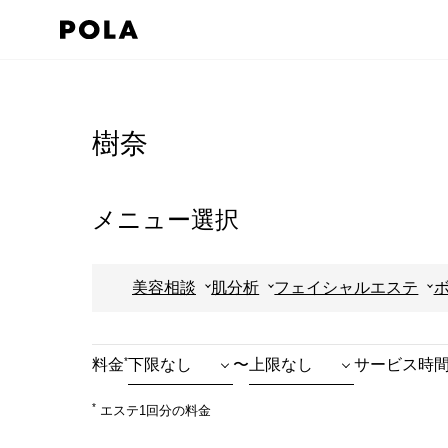
ペ
ー
ジ
コ
の
ン
先
テ
樹奈
頭
ン
で
ツ
す
エ
メニュー選択
コ
リ
ン
ア
美容相談
肌分析
フェイシャルエステ
テ
で
ン
す
ツ
*
料金
〜
サービス時
エ
リ
*
エステ1回分の料金
ア