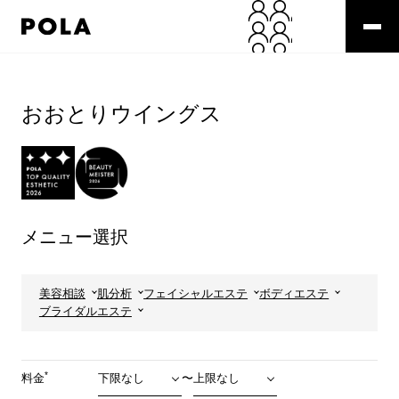
ペ
ー
ジ
の
コ
先
ン
頭
テ
おおとりウイングス
で
ン
す
ツ
コ
エ
ン
リ
テ
ア
ン
で
ツ
す
メニュー選択
エ
リ
ア
へ
美容相談
肌分析
フェイシャルエステ
ボディエステ
ブライダルエステ
*
料金
〜