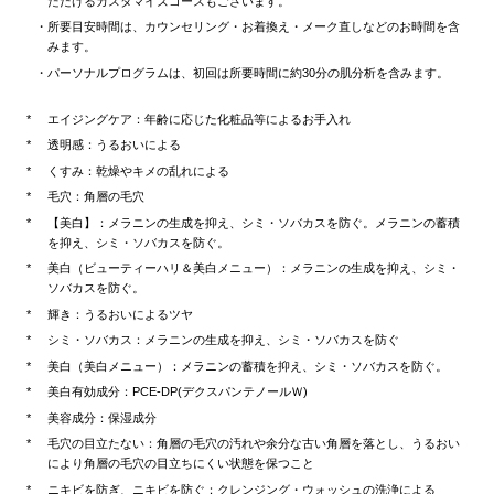
ただけるカスタマイズコースもございます。
所要目安時間は、カウンセリング・お着換え・メーク直しなどのお時間を含
みます。
パーソナルプログラムは、初回は所要時間に約30分の肌分析を含みます。
エイジングケア：年齢に応じた化粧品等によるお手入れ
透明感：うるおいによる
くすみ：乾燥やキメの乱れによる
毛穴：角層の毛穴
【美白】：メラニンの生成を抑え、シミ・ソバカスを防ぐ。メラニンの蓄積
を抑え、シミ・ソバカスを防ぐ。
美白（ビューティーハリ＆美白メニュー）：メラニンの生成を抑え、シミ・
ソバカスを防ぐ。
輝き：うるおいによるツヤ
シミ・ソバカス：メラニンの生成を抑え、シミ・ソバカスを防ぐ
美白（美白メニュー）：メラニンの蓄積を抑え、シミ・ソバカスを防ぐ。
美白有効成分：PCE-DP(デクスパンテノールＷ)
美容成分：保湿成分
毛穴の目立たない：角層の毛穴の汚れや余分な古い角層を落とし、うるおい
により角層の毛穴の目立ちにくい状態を保つこと
ニキビを防ぎ、ニキビを防ぐ：クレンジング・ウォッシュの洗浄による