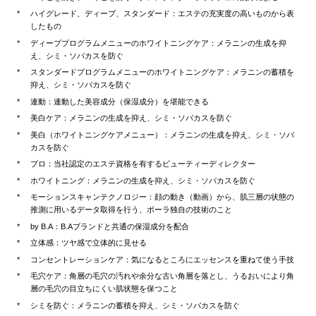
ハイグレード、ディープ、スタンダード：エステの充実度の高いものから表
したもの
ディーププログラムメニューのホワイトニングケア：メラニンの生成を抑
え、シミ・ソバカスを防ぐ
スタンダードプログラムメニューのホワイトニングケア：メラニンの蓄積を
抑え、シミ・ソバカスを防ぐ
連動：連動した美容成分（保湿成分）を堪能できる
美白ケア：メラニンの生成を抑え、シミ・ソバカスを防ぐ
美白（ホワイトニングケアメニュー）：メラニンの生成を抑え、シミ・ソバ
カスを防ぐ
プロ：当社認定のエステ資格を有するビューティーディレクター
ホワイトニング：メラニンの生成を抑え、シミ・ソバカスを防ぐ
モーションスキャンテクノロジー：顔の動き（動画）から、肌三層の状態の
推測に用いるデータ取得を行う、ポーラ独自の技術のこと
by B.A：B.Aブランドと共通の保湿成分を配合
立体感：ツヤ感で立体的に見せる
コンセントレーションケア：気になるところにエッセンスを重ねて使う手技
毛穴ケア：角層の毛穴の汚れや余分な古い角層を落とし、うるおいにより角
層の毛穴の目立ちにくい肌状態を保つこと
シミを防ぐ：メラニンの蓄積を抑え、シミ・ソバカスを防ぐ