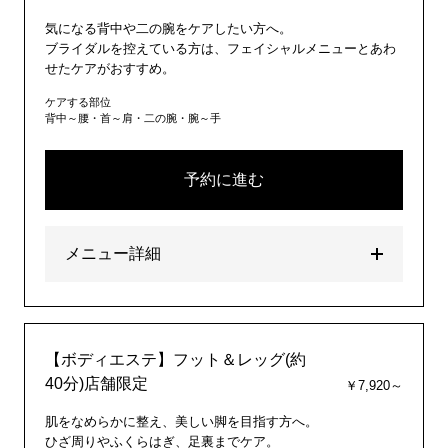
気になる背中や二の腕をケアしたい方へ。
ブライダルを控えている方は、フェイシャルメニューとあわ
せたケアがおすすめ。
ケアする部位
背中～腰・首～肩・二の腕・腕～手
予約に進む
メニュー詳細
【ボディエステ】フット＆レッグ(約
40分)店舗限定
￥7,920～
肌をなめらかに整え、美しい脚を目指す方へ。
ひざ周りやふくらはぎ、足裏までケア。