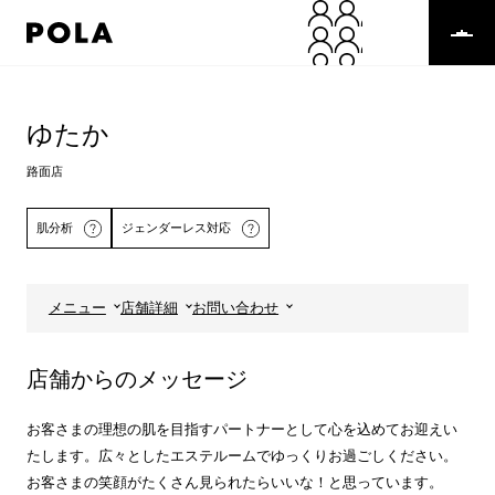
ペ
ー
ジ
の
コ
先
ン
頭
テ
ゆたか
で
ン
す
ツ
路面店
コ
エ
ン
リ
肌分析
ジェンダーレス対応
テ
ア
ン
で
ツ
す
エ
メニュー
店舗詳細
お問い合わせ
リ
詳しくはこちら
ア
へ
店舗からのメッセージ
お客さまの理想の肌を目指すパートナーとして心を込めてお迎えい
たします。広々としたエステルームでゆっくりお過ごしください。
お客さまの笑顔がたくさん見られたらいいな！と思っています。