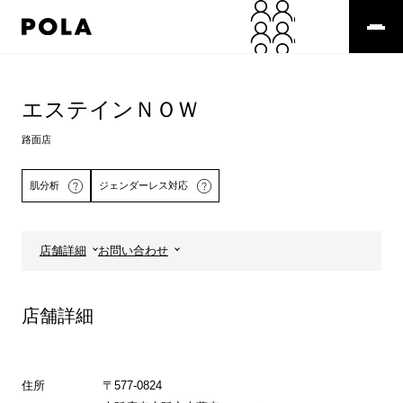
ペ
ー
ジ
の
コ
先
ン
頭
テ
エステインＮＯＷ
で
ン
す
ツ
路面店
コ
エ
ン
リ
肌分析
ジェンダーレス対応
テ
ア
ン
で
ツ
す
エ
店舗詳細
お問い合わせ
リ
詳しくはこちら
ア
へ
店舗詳細
住所
〒577-0824