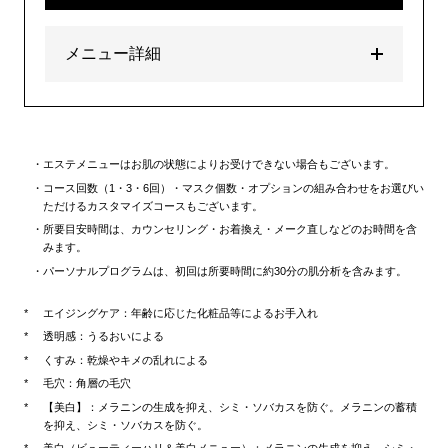
メニュー詳細
エステメニューはお肌の状態によりお受けできない場合もございます。
コース回数（1・3・6回）・マスク個数・オプションの組み合わせをお選びい
ただけるカスタマイズコースもございます。
所要目安時間は、カウンセリング・お着換え・メーク直しなどのお時間を含
みます。
パーソナルプログラムは、初回は所要時間に約30分の肌分析を含みます。
エイジングケア：年齢に応じた化粧品等によるお手入れ
透明感：うるおいによる
くすみ：乾燥やキメの乱れによる
毛穴：角層の毛穴
【美白】：メラニンの生成を抑え、シミ・ソバカスを防ぐ。メラニンの蓄積
を抑え、シミ・ソバカスを防ぐ。