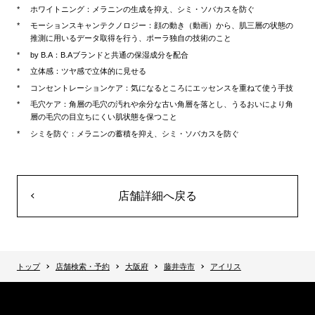
ホワイトニング：メラニンの生成を抑え、シミ・ソバカスを防ぐ
モーションスキャンテクノロジー：顔の動き（動画）から、肌三層の状態の
推測に用いるデータ取得を行う、ポーラ独自の技術のこと
by B.A：B.Aブランドと共通の保湿成分を配合
立体感：ツヤ感で立体的に見せる
コンセントレーションケア：気になるところにエッセンスを重ねて使う手技
毛穴ケア：角層の毛穴の汚れや余分な古い角層を落とし、うるおいにより角
層の毛穴の目立ちにくい肌状態を保つこと
シミを防ぐ：メラニンの蓄積を抑え、シミ・ソバカスを防ぐ
店舗詳細へ戻る
トップ
店舗検索・予約
大阪府
藤井寺市
アイリス