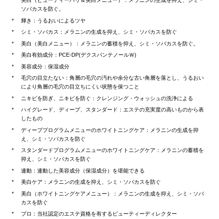
美白（ビューティーハリ＆美白メニュー）：メラニンの生成を抑え、シミ・
ソバカスを防ぐ。
輝き：うるおいによるツヤ
シミ・ソバカス：メラニンの生成を抑え、シミ・ソバカスを防ぐ
美白（美白メニュー）：メラニンの蓄積を抑え、シミ・ソバカスを防ぐ。
美白有効成分：PCE-DP(デクスパンテノールＷ)
美容成分：保湿成分
毛穴の目立たない：角層の毛穴の汚れや余分な古い角層を落とし、うるおい
により角層の毛穴の目立ちにくい状態を保つこと
ニキビを防ぎ、ニキビを防ぐ：クレンジング・ウォッシュの洗浄による
ハイグレード、ディープ、スタンダード：エステの充実度の高いものから表
したもの
ディーププログラムメニューのホワイトニングケア：メラニンの生成を抑
え、シミ・ソバカスを防ぐ
スタンダードプログラムメニューのホワイトニングケア：メラニンの蓄積を
抑え、シミ・ソバカスを防ぐ
連動：連動した美容成分（保湿成分）を堪能できる
美白ケア：メラニンの生成を抑え、シミ・ソバカスを防ぐ
美白（ホワイトニングケアメニュー）：メラニンの生成を抑え、シミ・ソバ
カスを防ぐ
プロ：当社認定のエステ資格を有するビューティーディレクター