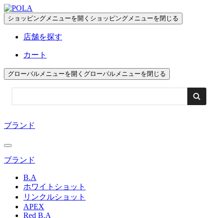
ペ
ー
ショッピングメニューを開く
ショッピングメニューを閉じる
ジ
店舗を探す
の
先
カート
頭
で
グローバルメニューを開く
グローバルメニューを閉じる
す
コ
ン
テ
ブランド
ン
ツ
エ
リ
ブランド
ア
B.A
へ
ホワイトショット
リンクルショット
APEX
Red B.A