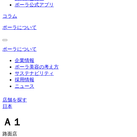
ポーラ公式アプリ
コラム
ポーラについて
ポーラについて
企業情報
ポーラ美容の考え方
サステナビリティ
採用情報
ニュース
店舗を探す
日本
コ
ン
Ａ１
テ
ン
路面店