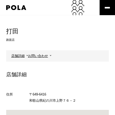
ペ
ー
ジ
の
コ
先
ン
頭
テ
打田
で
ン
す
ツ
路面店
コ
エ
ン
リ
テ
ア
店舗詳細
お問い合わせ
ン
で
ツ
す
エ
店舗詳細
リ
ア
へ
住所
〒649-6416
和歌山県紀の川市上野７６－２