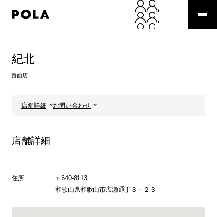
ペ
ー
ジ
の
コ
先
ン
頭
テ
紀北
で
ン
す
ツ
路面店
コ
エ
ン
リ
テ
ア
店舗詳細
お問い合わせ
ン
で
ツ
す
エ
店舗詳細
リ
ア
へ
住所
〒640-8113
和歌山県和歌山市広瀬通丁３－２３