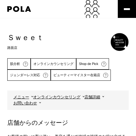
ペ
ー
ジ
の
コ
先
ン
頭
テ
Ｓｗｅｅｔ
で
ン
す
ツ
路面店
コ
エ
ン
リ
テ
ア
肌分析
オンラインカウンセリング
Shop de Pick
ン
で
ジェンダーレス対応
ビューティーマイスター在籍店
ツ
す
エ
リ
ア
メニュー
オンラインカウンセリング
店舗詳細
へ
詳しくはこちら
詳しくはこちら
お問い合わせ
店舗からのメッセージ