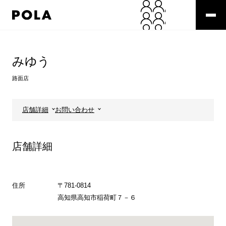
ペ
ー
ジ
の
コ
先
ン
頭
テ
みゆう
で
ン
す
ツ
路面店
コ
エ
ン
リ
テ
ア
店舗詳細
お問い合わせ
ン
で
ツ
す
エ
店舗詳細
リ
ア
へ
住所
〒781-0814
高知県高知市稲荷町７－６