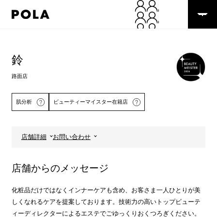
ペ
ー
ジ
の
コ
先
ン
頭
テ
鈴
で
ン
す
ツ
路面店
コ
エ
ン
リ
テ
ア
肌分析
ビューティーマイスター在籍店
ン
で
ツ
す
エ
店舗詳細
お問い合わせ
リ
詳しくはこちら
ア
へ
店舗からのメッセージ
化粧品だけではなくインナーケアも含め、お客さま一人ひとりが美
しくなれるケアを提案しております。技術力の高いトップビューテ
ィーディレクターによるエステでごゆっくりおくつろぎください。