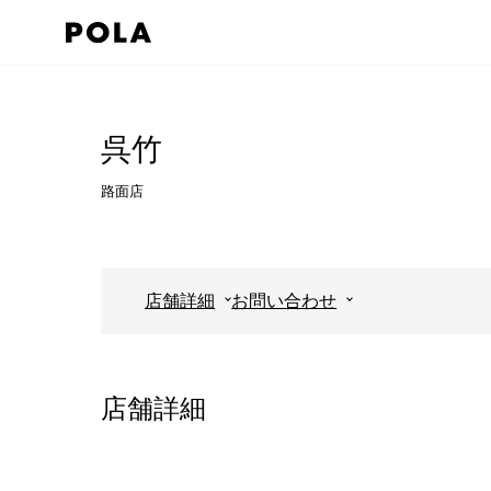
ペ
ー
ジ
コ
の
ン
先
テ
呉竹
頭
ン
路面店
で
ツ
す
エ
コ
リ
ン
ア
店舗詳細
お問い合わせ
テ
で
ン
す
ツ
店舗詳細
エ
リ
ア