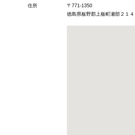
へ
住所
〒771-1350
徳島県板野郡上板町瀬部２１４