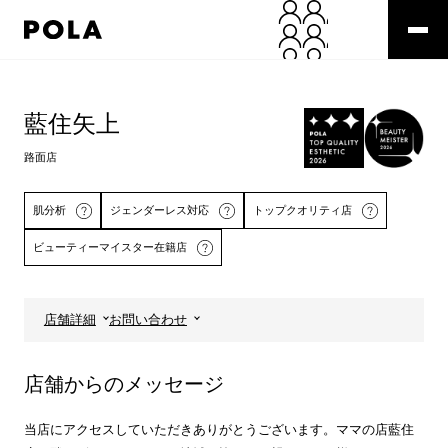
ペ
ー
ジ
の
コ
先
ン
頭
テ
藍住矢上
で
ン
す
ツ
路面店
コ
エ
ン
リ
テ
ア
肌分析
ジェンダーレス対応
トップクオリティ店
ン
で
ビューティーマイスター在籍店
ツ
す
エ
リ
ア
店舗詳細
お問い合わせ
へ
詳しくはこちら
店舗からのメッセージ
当店にアクセスしていただきありがとうございます。ママの店藍住