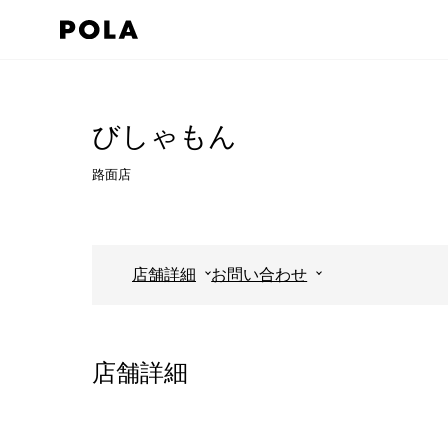
ペ
ー
ジ
コ
の
ン
先
テ
びしゃもん
頭
ン
路面店
で
ツ
す
エ
コ
リ
ン
ア
店舗詳細
お問い合わせ
テ
で
ン
す
ツ
店舗詳細
エ
リ
ア