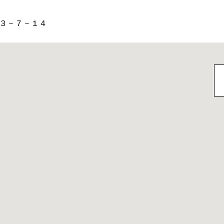
３－７－１４