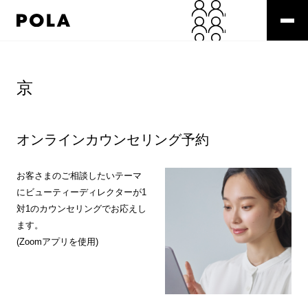
ペ
ー
ジ
の
コ
先
ン
頭
テ
京
で
ン
す
ツ
コ
エ
ン
リ
オンラインカウンセリング予約
テ
ア
ン
で
ツ
す
お客さまのご相談したいテーマ
エ
にビューティーディレクターが1
リ
対1のカウンセリングでお応えし
ア
ます。
へ
(Zoomアプリを使用)