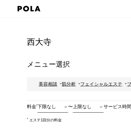
ペ
ー
ジ
コ
の
ン
先
テ
西大寺
頭
ン
で
ツ
す
エ
メニュー選択
コ
リ
ン
ア
美容相談
肌分析
フェイシャルエステ
テ
で
ン
す
ツ
*
料金
〜
サービス時
エ
リ
*
エステ1回分の料金
ア