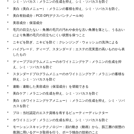
シミ・ソバカス：メラニンの生成を抑え、シミ・ソバカスを防ぐ
美白（美白メニュー）：メラニンの蓄積を抑え、シミ・ソバカスを防ぐ。
美白有効成分：PCE-DP(デクスパンテノールＷ)
美容成分：保湿成分
毛穴の目立たない：角層の毛穴の汚れや余分な古い角層を落とし、うるおい
により角層の毛穴の目立ちにくい状態を保つこと
ニキビを防ぎ、ニキビを防ぐ：クレンジング・ウォッシュの洗浄による
ハイグレード、ディープ、スタンダード：エステの充実度の高いものから表
したもの
ディーププログラムメニューのホワイトニングケア：メラニンの生成を抑
え、シミ・ソバカスを防ぐ
スタンダードプログラムメニューのホワイトニングケア：メラニンの蓄積を
抑え、シミ・ソバカスを防ぐ
連動：連動した美容成分（保湿成分）を堪能できる
美白ケア：メラニンの生成を抑え、シミ・ソバカスを防ぐ
美白（ホワイトニングケアメニュー）：メラニンの生成を抑え、シミ・ソバ
カスを防ぐ
プロ：当社認定のエステ資格を有するビューティーディレクター
ホワイトニング：メラニンの生成を抑え、シミ・ソバカスを防ぐ
モーションスキャンテクノロジー：顔の動き（動画）から、肌三層の状態の
推測に用いるデータ取得を行う、ポーラ独自の技術のこと