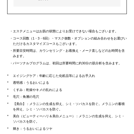
エステメニューはお肌の状態によりお受けできない場合もございます。
コース回数（1・3・6回）・マスク個数・オプションの組み合わせをお選びい
ただけるカスタマイズコースもございます。
所要目安時間は、カウンセリング・お着換え・メーク直しなどのお時間を含
みます。
パーソナルプログラムは、初回は所要時間に約30分の肌分析を含みます。
エイジングケア：年齢に応じた化粧品等によるお手入れ
透明感：うるおいによる
くすみ：乾燥やキメの乱れによる
毛穴：角層の毛穴
【美白】：メラニンの生成を抑え、シミ・ソバカスを防ぐ。メラニンの蓄積
を抑え、シミ・ソバカスを防ぐ。
美白（ビューティーハリ＆美白メニュー）：メラニンの生成を抑え、シミ・
ソバカスを防ぐ。
輝き：うるおいによるツヤ