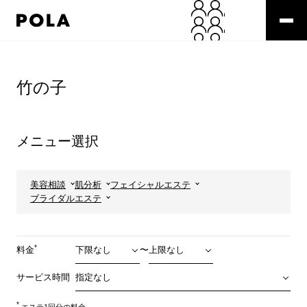
ペ
ー
ジ
の
コ
先
ン
頭
テ
竹の子
で
ン
す
ツ
コ
エ
ン
リ
メニュー選択
テ
ア
ン
で
ツ
す
エ
美容相談
肌分析
フェイシャルエステ
リ
ブライダルエステ
ア
へ
*
料金
〜
サービス時間
*