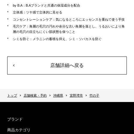
by B.A：B.Aブランドと共通の保湿成分を配合
立体感：ツヤ感で立体的に見せる
コンセントレーションケア：気になるところにエッセンスを重ねて使う手技
毛穴ケア：角層の毛穴の汚れや余分な古い角層を落とし、うるおいにより角
層の毛穴の目立ちにくい肌状態を保つこと
シミを防ぐ：メラニンの蓄積を抑え、シミ・ソバカスを防ぐ
店舗詳細へ戻る
トップ
店舗検索・予約
沖縄県
宜野湾市
竹の子
ブランド
商品カテゴリ