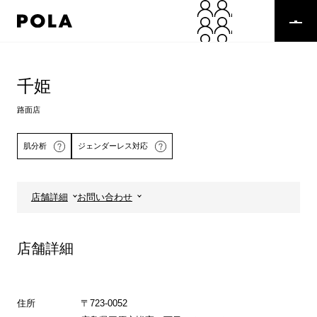
ペ
ー
ジ
の
コ
先
ン
頭
テ
千姫
で
ン
す
ツ
路面店
コ
エ
ン
リ
肌分析
ジェンダーレス対応
テ
ア
ン
で
ツ
す
エ
店舗詳細
お問い合わせ
リ
詳しくはこちら
ア
へ
店舗詳細
住所
〒723-0052