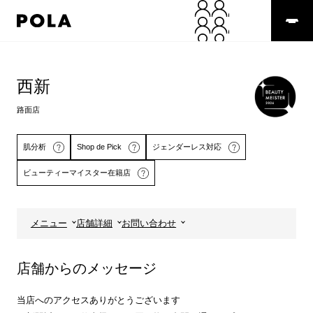
ペ
ー
ジ
の
コ
先
ン
頭
テ
西新
で
ン
す
ツ
路面店
コ
エ
ン
リ
テ
ア
肌分析
Shop de Pick
ジェンダーレス対応
ン
で
ビューティーマイスター在籍店
ツ
す
エ
リ
ア
メニュー
店舗詳細
お問い合わせ
へ
詳しくはこちら
詳しくはこちら
店舗からのメッセージ
当店へのアクセスありがとうございます