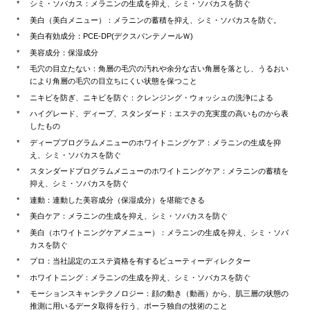
シミ・ソバカス：メラニンの生成を抑え、シミ・ソバカスを防ぐ
美白（美白メニュー）：メラニンの蓄積を抑え、シミ・ソバカスを防ぐ。
美白有効成分：PCE-DP(デクスパンテノールＷ)
美容成分：保湿成分
毛穴の目立たない：角層の毛穴の汚れや余分な古い角層を落とし、うるおい
により角層の毛穴の目立ちにくい状態を保つこと
ニキビを防ぎ、ニキビを防ぐ：クレンジング・ウォッシュの洗浄による
ハイグレード、ディープ、スタンダード：エステの充実度の高いものから表
したもの
ディーププログラムメニューのホワイトニングケア：メラニンの生成を抑
え、シミ・ソバカスを防ぐ
スタンダードプログラムメニューのホワイトニングケア：メラニンの蓄積を
抑え、シミ・ソバカスを防ぐ
連動：連動した美容成分（保湿成分）を堪能できる
美白ケア：メラニンの生成を抑え、シミ・ソバカスを防ぐ
美白（ホワイトニングケアメニュー）：メラニンの生成を抑え、シミ・ソバ
カスを防ぐ
プロ：当社認定のエステ資格を有するビューティーディレクター
ホワイトニング：メラニンの生成を抑え、シミ・ソバカスを防ぐ
モーションスキャンテクノロジー：顔の動き（動画）から、肌三層の状態の
推測に用いるデータ取得を行う、ポーラ独自の技術のこと