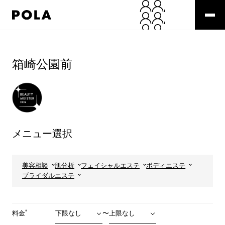
ペ
ー
ジ
の
コ
先
ン
頭
テ
箱崎公園前
で
ン
す
ツ
コ
エ
ン
リ
テ
ア
ン
で
ツ
す
メニュー選択
エ
リ
ア
へ
美容相談
肌分析
フェイシャルエステ
ボディエステ
ブライダルエステ
*
料金
〜