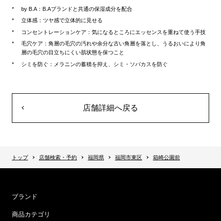
by B.A：B.Aブランドと共通の保湿成分を配合
立体感：ツヤ感で立体的に見せる
コンセントレーションケア：気になるところにエッセンスを重ねて使う手技
毛穴ケア：角層の毛穴の汚れや余分な古い角層を落とし、うるおいにより角
層の毛穴の目立ちにくい肌状態を保つこと
シミを防ぐ：メラニンの蓄積を抑え、シミ・ソバカスを防ぐ
店舗詳細へ戻る
トップ
店舗検索・予約
福岡県
福岡市東区
箱崎公園前
ブランド
商品カテゴリ