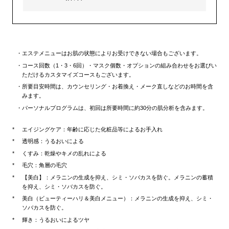
エステメニューはお肌の状態によりお受けできない場合もございます。
コース回数（1・3・6回）・マスク個数・オプションの組み合わせをお選びい
ただけるカスタマイズコースもございます。
所要目安時間は、カウンセリング・お着換え・メーク直しなどのお時間を含
みます。
パーソナルプログラムは、初回は所要時間に約30分の肌分析を含みます。
エイジングケア：年齢に応じた化粧品等によるお手入れ
透明感：うるおいによる
くすみ：乾燥やキメの乱れによる
毛穴：角層の毛穴
【美白】：メラニンの生成を抑え、シミ・ソバカスを防ぐ。メラニンの蓄積
を抑え、シミ・ソバカスを防ぐ。
美白（ビューティーハリ＆美白メニュー）：メラニンの生成を抑え、シミ・
ソバカスを防ぐ。
輝き：うるおいによるツヤ