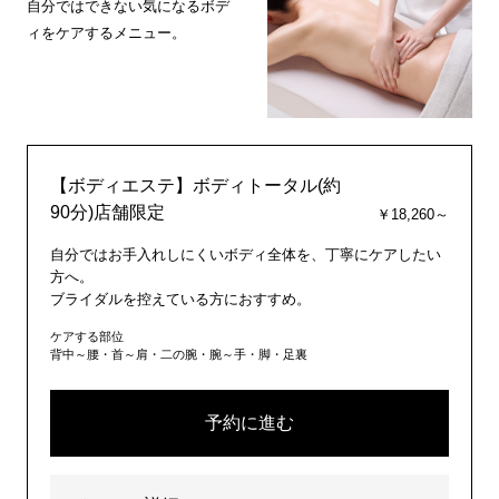
自分ではできない気になるボデ
ィをケアするメニュー。
【ボディエステ】ボディトータル(約
90分)店舗限定
￥18,260～
自分ではお手入れしにくいボディ全体を、丁寧にケアしたい
方へ。
ブライダルを控えている方におすすめ。
ケアする部位
背中～腰・首～肩・二の腕・腕～手・脚・足裏
予約に進む