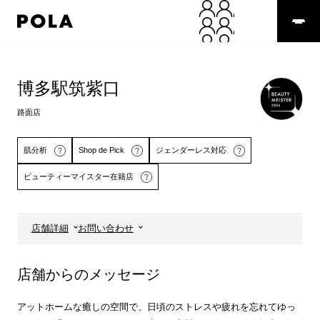
ペ
ー
ジ
の
コ
先
ン
頭
テ
博多駅筑紫口
で
ン
す
ツ
路面店
コ
エ
ン
リ
テ
ア
肌分析
Shop de Pick
ジェンダーレス対応
ン
で
ビューティーマイスター在籍店
ツ
す
エ
リ
ア
店舗詳細
お問い合わせ
へ
詳しくはこちら
詳しくはこちら
店舗からのメッセージ
アットホームな癒しの空間で、日頃のストレスや疲れを忘れてゆっ