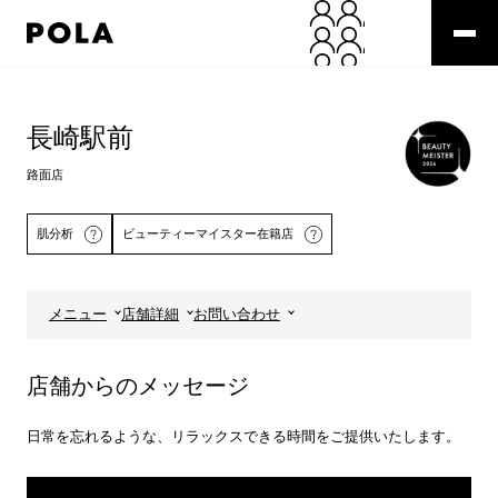
ペ
ー
ジ
の
コ
先
ン
頭
テ
長崎駅前
で
ン
す
ツ
路面店
コ
エ
ン
リ
テ
ア
肌分析
ビューティーマイスター在籍店
ン
で
ツ
す
エ
メニュー
店舗詳細
お問い合わせ
リ
詳しくはこちら
ア
へ
店舗からのメッセージ
日常を忘れるような、リラックスできる時間をご提供いたします。