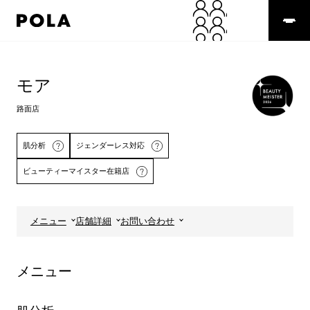
ペ
ー
ジ
の
コ
先
ン
頭
テ
モア
で
ン
す
ツ
路面店
コ
エ
ン
リ
テ
ア
肌分析
ジェンダーレス対応
ン
で
ビューティーマイスター在籍店
ツ
す
エ
リ
ア
メニュー
店舗詳細
お問い合わせ
へ
詳しくはこちら
メニュー