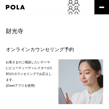
ペ
ー
ジ
の
コ
先
ン
頭
テ
財光寺
で
ン
す
ツ
コ
エ
ン
リ
オンラインカウンセリング予約
テ
ア
ン
で
ツ
す
お客さまのご相談したいテーマ
エ
にビューティーディレクターが1
リ
対1のカウンセリングでお応えし
ア
ます。
へ
(Zoomアプリを使用)