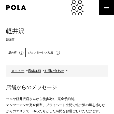
ペ
ー
ジ
の
コ
先
ン
頭
テ
軽井沢
で
ン
す
ツ
路面店
コ
エ
ン
リ
肌分析
ジェンダーレス対応
テ
ア
ン
で
ツ
す
エ
メニュー
店舗詳細
お問い合わせ
リ
詳しくはこちら
ア
へ
店舗からのメッセージ
ツルヤ軽井沢店さんから徒歩3分。完全予約制。
マンツーマンの完全個室、プライベート空間で軽井沢の風を感じな
がらのエステで、ゆったりとした時間をお過ごしいただけます。