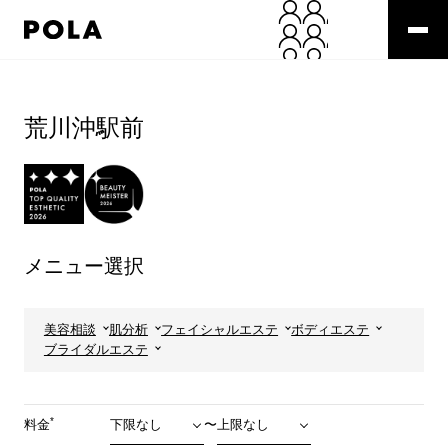
ペ
ー
ジ
の
コ
先
ン
頭
テ
荒川沖駅前
で
ン
す
ツ
コ
エ
ン
リ
テ
ア
ン
で
ツ
す
メニュー選択
エ
リ
ア
へ
美容相談
肌分析
フェイシャルエステ
ボディエステ
ブライダルエステ
*
料金
〜