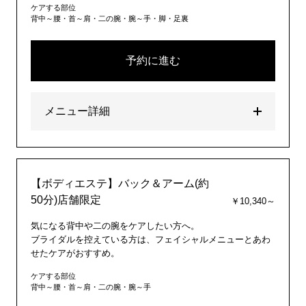
ケアする部位
背中～腰・首～肩・二の腕・腕～手・脚・足裏
予約に進む
メニュー詳細
【ボディエステ】バック＆アーム(約
50分)店舗限定
￥10,340～
気になる背中や二の腕をケアしたい方へ。
ブライダルを控えている方は、フェイシャルメニューとあわ
せたケアがおすすめ。
ケアする部位
背中～腰・首～肩・二の腕・腕～手