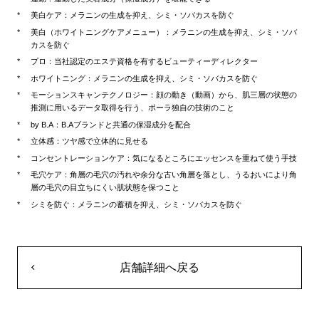
美白ケア：メラニンの生成を抑え、シミ・ソバカスを防ぐ
美白（ホワイトニングケアメニュー）：メラニンの生成を抑え、シミ・ソバ
カスを防ぐ
プロ：当社認定のエステ資格を有するビューティーディレクター
ホワイトニング：メラニンの生成を抑え、シミ・ソバカスを防ぐ
モーションスキャンテクノロジー：顔の動き（動画）から、肌三層の状態の
推測に用いるデータ取得を行う、ポーラ独自の技術のこと
by B.A：B.Aブランドと共通の保湿成分を配合
立体感：ツヤ感で立体的に見せる
コンセントレーションケア：気になるところにエッセンスを重ねて使う手技
毛穴ケア：角層の毛穴の汚れや余分な古い角層を落とし、うるおいにより角
層の毛穴の目立ちにくい肌状態を保つこと
シミを防ぐ：メラニンの蓄積を抑え、シミ・ソバカスを防ぐ
店舗詳細へ戻る