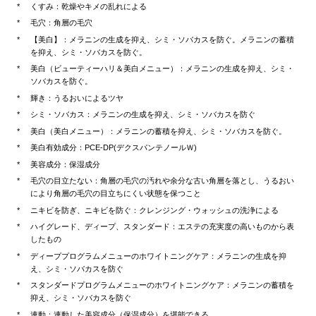
くすみ：乾燥やキメの乱れによる
毛穴：角層の毛穴
【美白】：メラニンの生成を抑え、シミ・ソバカスを防ぐ。メラニンの蓄積
を抑え、シミ・ソバカスを防ぐ。
美白（ビューティーハリ＆美白メニュー）：メラニンの生成を抑え、シミ・
ソバカスを防ぐ。
輝き：うるおいによるツヤ
シミ・ソバカス：メラニンの生成を抑え、シミ・ソバカスを防ぐ
美白（美白メニュー）：メラニンの蓄積を抑え、シミ・ソバカスを防ぐ。
美白有効成分：PCE-DP(デクスパンテノールＷ)
美容成分：保湿成分
毛穴の目立たない：角層の毛穴の汚れや余分な古い角層を落とし、うるおい
により角層の毛穴の目立ちにくい状態を保つこと
ニキビを防ぎ、ニキビを防ぐ：クレンジング・ウォッシュの洗浄による
ハイグレード、ディープ、スタンダード：エステの充実度の高いものから表
したもの
ディーププログラムメニューのホワイトニングケア：メラニンの生成を抑
え、シミ・ソバカスを防ぐ
スタンダードプログラムメニューのホワイトニングケア：メラニンの蓄積を
抑え、シミ・ソバカスを防ぐ
連動：連動した美容成分（保湿成分）を堪能できる