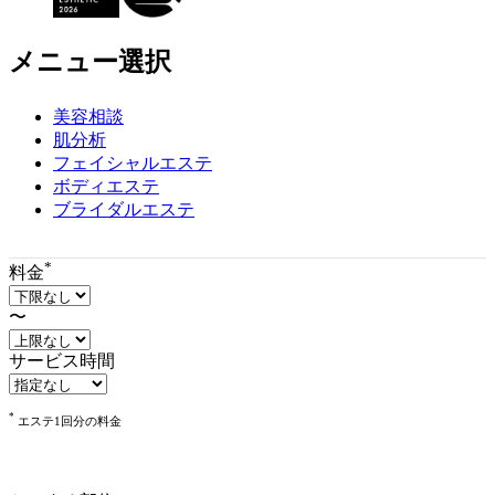
ツ
エ
リ
メニュー選択
ア
で
美容相談
す
肌分析
フェイシャルエステ
ボディエステ
ブライダルエステ
*
料金
〜
サービス時間
*
エステ1回分の料金