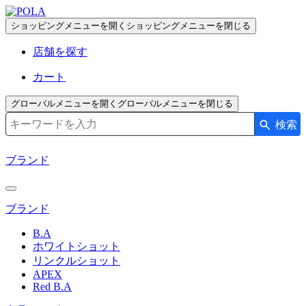
ペ
ー
ショッピングメニューを開く
ショッピングメニューを閉じる
ジ
店舗を探す
の
先
カート
頭
で
グローバルメニューを開く
グローバルメニューを閉じる
す
検索
検索キーワード入力
コ
ン
ブランド
テ
ン
ツ
ブランド
エ
リ
B.A
ア
ホワイトショット
へ
リンクルショット
APEX
Red B.A