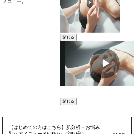
メニュー。
閉じる
動
閉じる
画
【はじめての方はこちら】肌分析 + お悩み
別ケアメニュー￥6,930～（約90分）