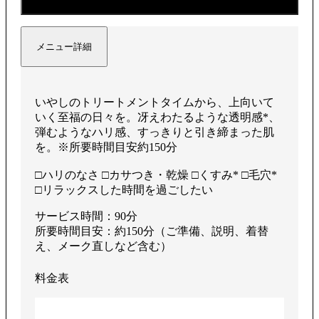
メニュー詳細
いやしのトリートメントタイムから、上向いて
いく至福の⽇々を。冴えわたるような透明感*、
弾むようなハリ感、すっきりと引き締まった肌
を。※所要時間目安約150分
□ハリのなさ □カサつき・乾燥 □くすみ* □毛穴*
□リラックスした時間を過ごしたい
サービス時間：90分
所要時間目安：約150分（ご準備、説明、着替
え、メーク直しなど含む）
料金表