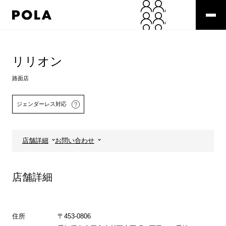
ペ
ー
ジ
の
コ
先
ン
頭
テ
リリオン
で
ン
す
ツ
路面店
コ
エ
ン
リ
ジェンダーレス対応
テ
ア
ン
で
ツ
す
エ
店舗詳細
お問い合わせ
リ
ア
へ
店舗詳細
住所
〒453-0806