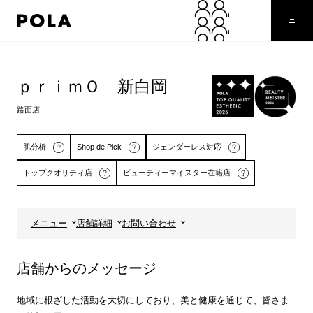
ペ
ー
ジ
の
コ
先
ン
頭
テ
ｐｒｉｍＯ 新白岡
で
ン
す
ツ
路面店
コ
エ
ン
リ
テ
ア
肌分析
Shop de Pick
ジェンダーレス対応
ン
で
トップクオリティ店
ビューティーマイスター在籍店
ツ
す
エ
リ
ア
メニュー
店舗詳細
お問い合わせ
へ
詳しくはこちら
詳しくはこちら
店舗からのメッセージ
地域に根ざした活動を大切にしており、美と健康を通じて、皆さま