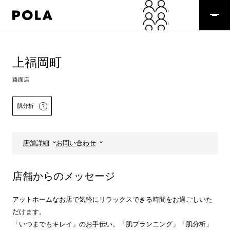
ペ
ー
ジ
の
コ
先
ン
頭
テ
上福岡町
で
ン
す
ツ
路面店
コ
エ
ン
リ
肌分析
テ
ア
ン
で
ツ
す
エ
店舗詳細
お問い合わせ
リ
ア
へ
詳しくはこちら
店舗からのメッセージ
アットホームなお店で気軽にリラックスできる時間をお過ごしいた
だけます。
「いつまでもキレイ」のお手伝い。「肌プランニング」「肌分析」