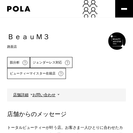
ペ
ー
ジ
の
コ
先
ン
頭
テ
ＢｅａｕＭ３
で
ン
す
ツ
路面店
コ
エ
ン
リ
テ
ア
肌分析
ジェンダーレス対応
ン
で
ビューティーマイスター在籍店
ツ
す
エ
リ
ア
店舗詳細
お問い合わせ
へ
詳しくはこちら
店舗からのメッセージ
トータルビューティーが叶う店。お客さま一人ひとりに合わせたカ