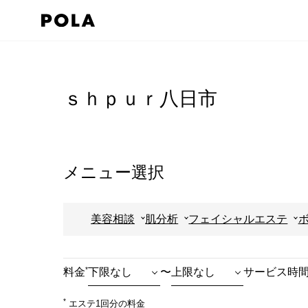
ペ
ー
ジ
コ
の
ン
先
テ
ｓｈｐｕｒ八日市
頭
ン
で
ツ
す
エ
コ
リ
メニュー選択
ン
ア
テ
で
美容相談
肌分析
フェイシャルエステ
ン
す
ツ
エ
*
料金
〜
サービス時
リ
ア
*
エステ1回分の料金